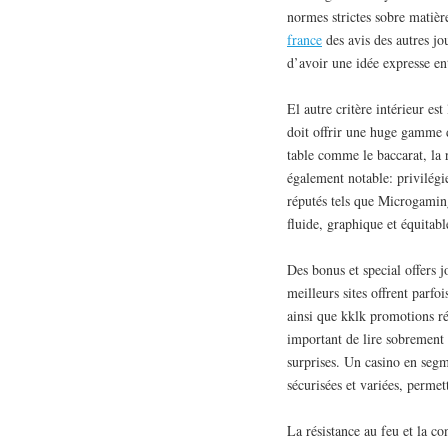
normes strictes sobre matièr
france
des avis des autres jo
d’avoir une idée expresse ent
El autre critère intérieur es
doit offrir une huge gamme 
table comme le baccarat, la r
également notable: privilégie
réputés tels que Microgaming
fluide, graphique et équitabl
Des bonus et special offers j
meilleurs sites offrent parfo
ainsi que kklk promotions rég
important de lire sobrement 
surprises. Un casino en seg
sécurisées et variées, permett
La résistance au feu et la co