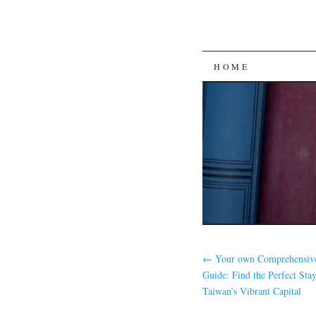
SKIP
HOME
TO
CONTENT
←
Your own Comprehensive
Guide: Find the Perfect Stay
Taiwan’s Vibrant Capital