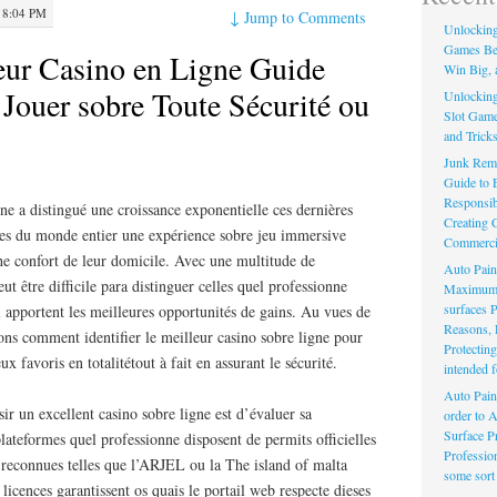
 8:04 PM
↓
Jump to Comments
Unlocking 
Games Bet
leur Casino en Ligne Guide
Win Big, 
Jouer sobre Toute Sécurité ou
Unlocking 
Slot Game
and Trick
Junk Remo
Guide to E
Responsib
gne a distingué une croissance exponentielle ces dernières
Creating C
utes du monde entier une expérience sobre jeu immersive
Commerci
the confort de leur domicile. Avec une multitude de
Auto Pain
eut être difficile para distinguer celles quel professionne
Maximum F
surfaces 
ui apportent les meilleures opportunités de gains. Au vues de
Reasons, 
lons comment identifier le meilleur casino sobre ligne pour
Protectin
x favoris en totalitétout à fait en assurant le sécurité.
intended f
Auto Pain
ir un excellent casino sobre ligne est d’évaluer sa
order to 
Surface Pr
lateformes quel professionne disposent de permits officielles
Professio
s reconnues telles que l’ARJEL ou la The island of malta
some sort
licences garantissent os quais le portail web respecte dieses