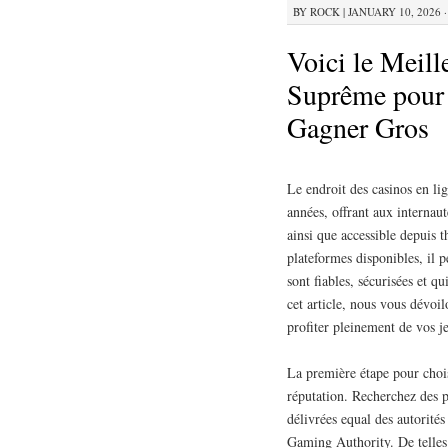
BY
ROCK
|
JANUARY 10, 2026 ·
Voici le Meil
Suprême pour 
Gagner Gros
Le endroit des casinos en li
années, offrant aux interna
ainsi que accessible depuis 
plateformes disponibles, il p
sont fiables, sécurisées et q
cet article, nous vous dévoi
profiter pleinement de vos jeu
La première étape pour chois
réputation. Recherchez des p
délivrées equal des autorité
Gaming Authority. De telles 