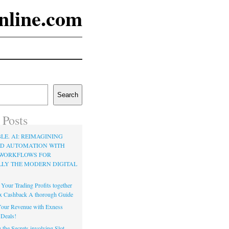
online.com
Search
 Posts
E. AI: REIMAGINING
D AUTOMATION WITH
WORKFLOWS FOR
LLY THE MODERN DIGITAL
Your Trading Profits together
x Cashback A thorough Guide
Your Revenue with Exness
Deals!
the Secrets involving Slot