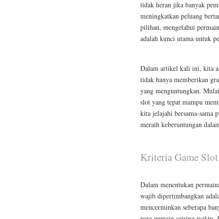
tidak heran jika banyak pem
meningkatkan peluang berta
pilihan, mengetahui permai
adalah kunci utama untuk p
Dalam artikel kali ini, kita
tidak hanya memberikan graf
yang menguntungkan. Mulai d
slot yang tepat mampu memp
kita jelajahi bersama-sama p
meraih keberuntungan dalam 
Kriteria Game Slot
Dalam menentukan permainan 
wajib dipertimbangkan adal
mencerminkan seberapa bany
para pemain seiring waktu.