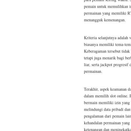
pemain untuk memulihkan in
permainan yang memiliki R
menangguk kemenangan.
Kriteria selanjutnya adalah 
biasanya memiliki tema-tema
Keberagaman tersebut tidak
tetapi juga menarik bagi be
liar, serta jackpot progres
permainan.
Terakhir, aspek keamanan da
dalam memilih slot online.
bermain memiliki izin yang 
melindungi data pribadi dan
pengalaman dari pemain lai
kehandalan permainan yang 
ketenangan dan meningkatka