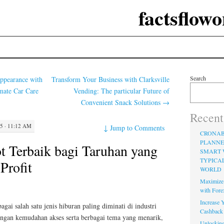
factsflow
Search
ppearance with
Transform Your Business with Clarksville
imate Car Care
Vending: The particular Future of
Convenient Snack Solutions
→
Recent
 · 11:12 AM
↓
Jump to Comments
CRONABL
PLANNE
t Terbaik bagi Taruhan yang
SMART 
TYPICA
Profit
WORLD
Maximize 
with Fore
Increase 
agai salah satu jenis hiburan paling diminati di industri
Cashback 
 Dengan kemudahan akses serta berbagai tema yang menarik,
Unlocking 