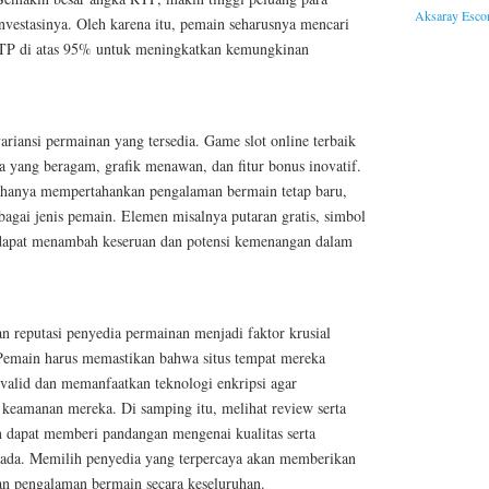
Aksaray Escor
vestasinya. Oleh karena itu, pemain seharusnya mencari
TP di atas 95% untuk meningkatkan kemungkinan
variansi permainan yang tersedia. Game slot online terbaik
 yang beragam, grafik menawan, dan fitur bonus inovatif.
 hanya mempertahankan pengalaman bermain tetap baru,
rbagai jenis pemain. Elemen misalnya putaran gratis, simbol
if dapat menambah keseruan dan potensi kemenangan dalam
n reputasi penyedia permainan menjadi faktor krusial
 Pemain harus memastikan bahwa situs tempat mereka
valid dan memanfaatkan teknologi enkripsi agar
 keamanan mereka. Di samping itu, melihat review serta
n dapat memberi pandangan mengenai kualitas serta
ada. Memilih penyedia yang terpercaya akan memberikan
n pengalaman bermain secara keseluruhan.