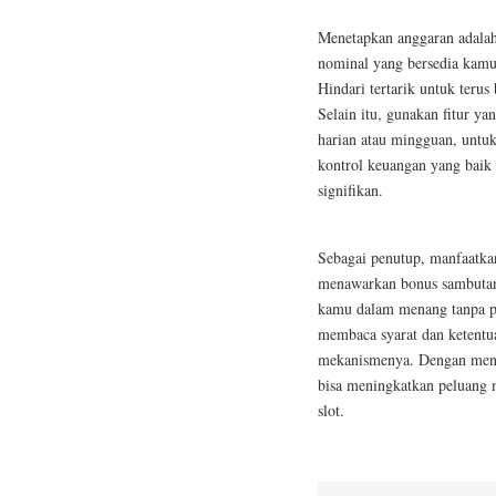
Menetapkan anggaran adalah
nominal yang bersedia kamu 
Hindari tertarik untuk teru
Selain itu, gunakan fitur ya
harian atau mingguan, unt
kontrol keuangan yang baik
signifikan.
Sebagai penutup, manfaatkan
menawarkan bonus sambutan,
kamu dalam menang tanpa p
membaca syarat dan ketent
mekanismenya. Dengan meng
bisa meningkatkan peluang 
slot.