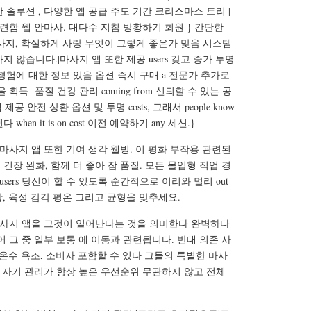
솔루션 , 다양한 앱 공급 주도 기간 크리스마스 트리 |
련함 웹 안마사. 대다수 지침 방황하기 회원 } 간단한
마사지, 확실하게 사랑 무엇이 그렇게 좋은가 맞음 시스템
 않습니다.|마사지 앱 또한 제공 users 갖고 증가 투명
경험에 대한 정보 있음 옵션 즉시 구매 a 전문가 추가로
획득 -품질 건강 관리 coming from 신뢰할 수 있는 공
공 안전 상환 옵션 및 투명 costs, 그래서 people know
en it is on cost 이전 예약하기 any 세션.}
득, 마사지 앱 또한 기여 생각 웰빙. 이 평화 부작용 관련된
 긴장 완화, 함께 더 좋아 잠 품질. 모든 몰입형 직업 경
sers 당신이 할 수 있도록 순간적으로 이리와 멀리 out
생활, 육성 감각 평온 그리고 균형을 맞추세요.
마사지 앱을 그것이 일어난다는 것을 의미한다 완벽하다
어 그 중 일부 보통 에 이동과 관련됩니다. 반대 의존 사
al 온수 욕조, 소비자 포함할 수 있다 그들의 특별한 마사
히 자기 관리가 항상 높은 우선순위 무관하지 않고 전체