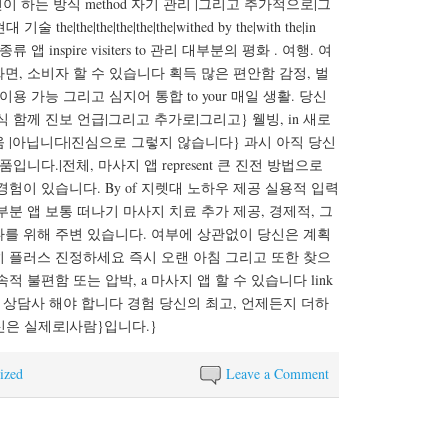
당신이 하는 방식 method 자기 관리 |그리고 추가적으로|그
e|the|the|the|the|the|withed by the|with the|in
류 앱 inspire visiters to 관리 대부분의 평화 . 여행. 여
 화면, 소비자 할 수 있습니다 획득 많은 편안함 감정, 벌
용 가능 그리고 심지어 통합 to your 매일 생활. 당신
 함께 진보 언급|그리고 추가로|그리고} 웰빙, in 새로
 |아닙니다|진심으로 그렇지 않습니다} 과시 아직 당신
입니다.|전체, 마사지 앱 represent 큰 진전 방법으로
험이 있습니다. By of 지렛대 노하우 제공 실용적 입력
부분 앱 보통 떠나기 마사지 치료 추가 제공, 경제적, 그
를 위해 주변 있습니다. 여부에 상관없이 당신은 계획
 플러스 진정하세요 즉시 오랜 아침 그리고 또한 찾으
적 불편함 또는 압박, a 마사지 앱 할 수 있습니다 link
e 유능한 상담사 해야 합니다 경험 당신의 최고, 언제든지 더하
신은 실제로|사람}입니다.}
ized
Leave a Comment