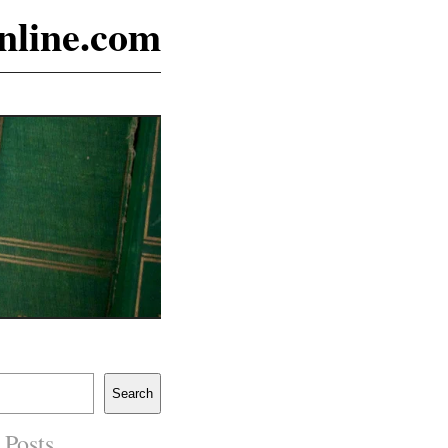
online.com
Search
 Posts