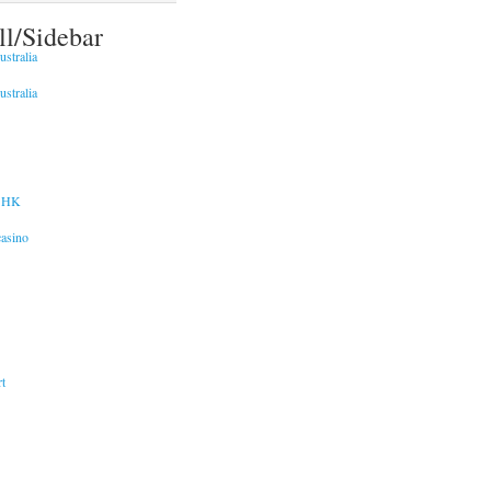
ll/Sidebar
stralia
stralia
 HK
asino
t