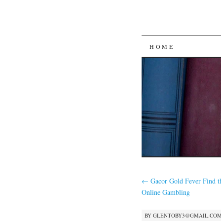
SKIP
HOME
TO
CONTENT
←
Gacor Gold Fever Find th
Online Gambling
BY
GLENTOBY3@GMAIL.CO